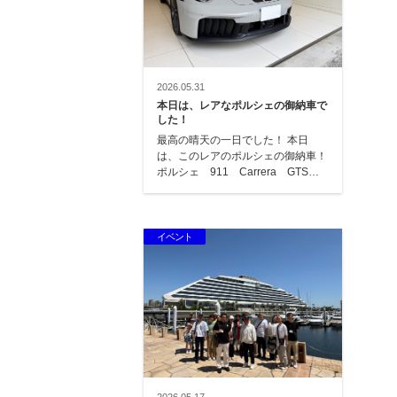
2026.05.31
本日は、レアなポルシェの御納車で
した！
最高の晴天の一日でした！ 本日
は、このレアのポルシェの御納車！
ポルシェ 911 Carrera GTSで
す！ オーダーして約2年で…
イベント