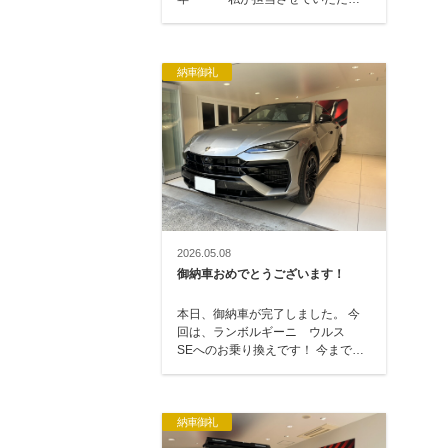
て、164 → 147・166 …
納車御礼
2026.05.08
御納車おめでとうございます！
本日、御納車が完了しました。 今
回は、ランボルギーニ ウルス
SEへのお乗り換えです！ 今まで
は、アストンマーティン DBXにお
乗りいただ…
納車御礼