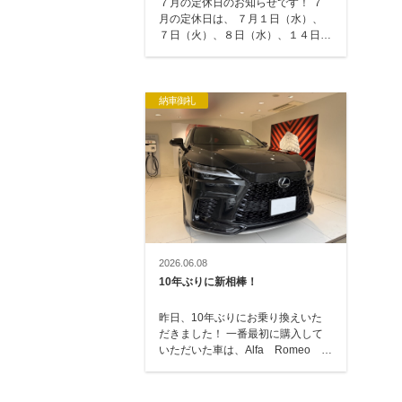
７月の定休日のお知らせです！ ７
月の定休日は、 ７月１日（水）、
７日（火）、８日（水）、１４日
（火）、２１日（火）、２３日
（水）、２８日（…
納車御礼
2026.06.08
10年ぶりに新相棒！
昨日、10年ぶりにお乗り換えいた
だきました！ 一番最初に購入して
いただいた車は、Alfa Romeo
GT → トヨタ エスティマ
→ レクサス…