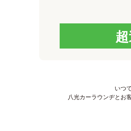
超
いつ
八光カーラウンヂとお