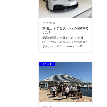
2026.05.31
本日は、レアなポルシェの御納車で
した！
最高の晴天の一日でした！ 本日
は、このレアのポルシェの御納車！
ポルシェ 911 Carrera GTSで
す！ オーダーして約2年で…
イベント