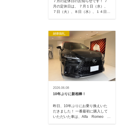
７月の定休日のお知らせです！ ７
月の定休日は、 ７月１日（水）、
７日（火）、８日（水）、１４日
（火）、２１日（火）、２３日
（水）、２８日（…
納車御礼
2026.06.08
10年ぶりに新相棒！
昨日、10年ぶりにお乗り換えいた
だきました！ 一番最初に購入して
いただいた車は、Alfa Romeo
GT → トヨタ エスティマ
→ レクサス…