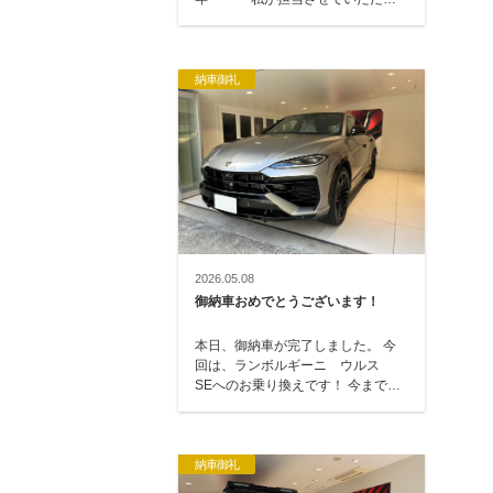
て、164 → 147・166 …
納車御礼
2026.05.08
御納車おめでとうございます！
本日、御納車が完了しました。 今
回は、ランボルギーニ ウルス
SEへのお乗り換えです！ 今まで
は、アストンマーティン DBXにお
乗りいただ…
納車御礼