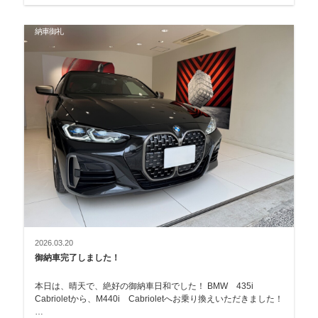
納車御礼
2026.03.20
御納車完了しました！
本日は、晴天で、絶好の御納車日和でした！ BMW 435i
Cabrioletから、M440i Cabrioletへお乗り換えいただきました！
…