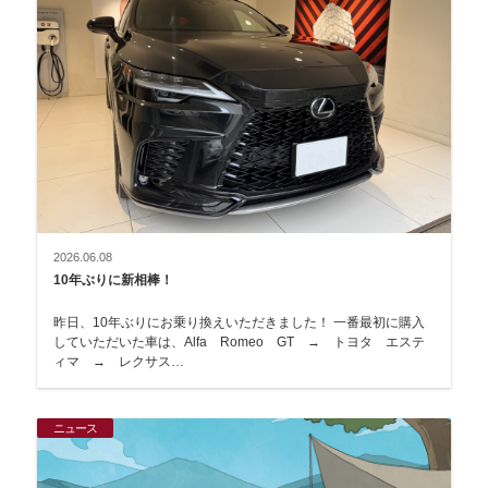
2026.06.08
10年ぶりに新相棒！
昨日、10年ぶりにお乗り換えいただきました！ 一番最初に購入
していただいた車は、Alfa Romeo GT → トヨタ エステ
ィマ → レクサス…
ニュース