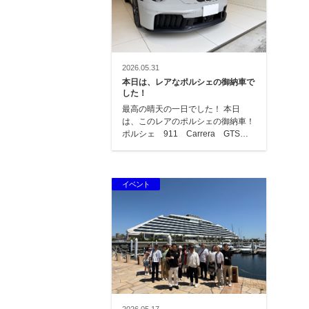
2026.05.31
本日は、レアなポルシェの御納車で
した！
最高の晴天の一日でした！ 本日
は、このレアのポルシェの御納車！
ポルシェ 911 Carrera GTSで
す！ オーダーして約2年で…
イベント