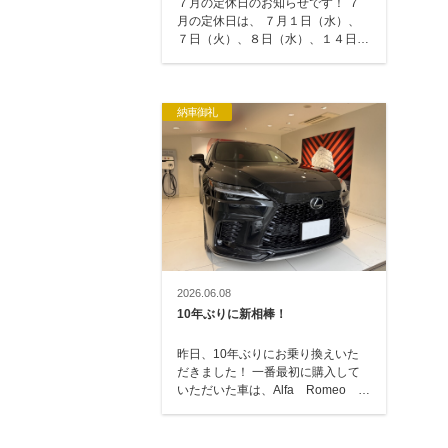
７月の定休日のお知らせです！ ７
月の定休日は、 ７月１日（水）、
７日（火）、８日（水）、１４日
（火）、２１日（火）、２３日
（水）、２８日（…
納車御礼
2026.06.08
10年ぶりに新相棒！
昨日、10年ぶりにお乗り換えいた
だきました！ 一番最初に購入して
いただいた車は、Alfa Romeo
GT → トヨタ エスティマ
→ レクサス…