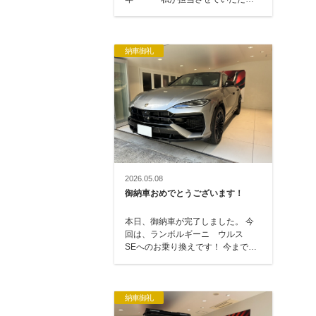
て、164 → 147・166 …
納車御礼
2026.05.08
御納車おめでとうございます！
本日、御納車が完了しました。 今
回は、ランボルギーニ ウルス
SEへのお乗り換えです！ 今まで
は、アストンマーティン DBXにお
乗りいただ…
納車御礼