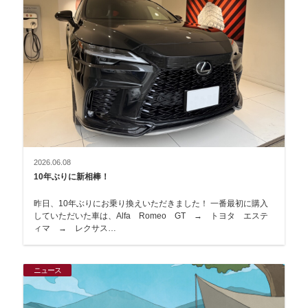
2026.06.08
10年ぶりに新相棒！
昨日、10年ぶりにお乗り換えいただきました！ 一番最初に購入
していただいた車は、Alfa Romeo GT → トヨタ エステ
ィマ → レクサス…
ニュース