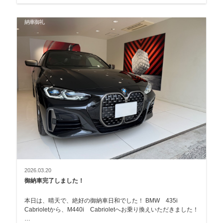
納車御礼
2026.03.20
御納車完了しました！
本日は、晴天で、絶好の御納車日和でした！ BMW 435i
Cabrioletから、M440i Cabrioletへお乗り換えいただきました！
…