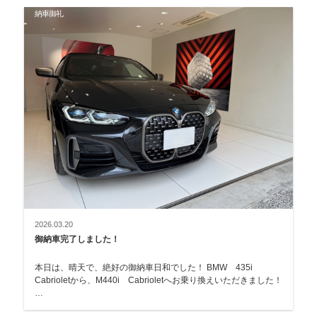
納車御礼
2026.03.20
御納車完了しました！
本日は、晴天で、絶好の御納車日和でした！ BMW 435i
Cabrioletから、M440i Cabrioletへお乗り換えいただきました！
…