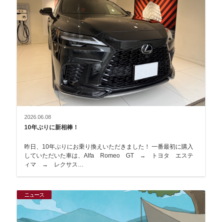
2026.06.08
10年ぶりに新相棒！
昨日、10年ぶりにお乗り換えいただきました！ 一番最初に購入
していただいた車は、Alfa Romeo GT → トヨタ エステ
ィマ → レクサス…
ニュース