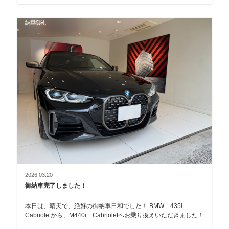
納車御礼
2026.03.20
御納車完了しました！
本日は、晴天で、絶好の御納車日和でした！ BMW 435i
Cabrioletから、M440i Cabrioletへお乗り換えいただきました！
…