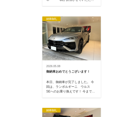
て、164 → 147・166 …
納車御礼
2026.05.08
御納車おめでとうございます！
本日、御納車が完了しました。 今
回は、ランボルギーニ ウルス
SEへのお乗り換えです！ 今まで
は、アストンマーティン DBXにお
乗りいただ…
納車御礼