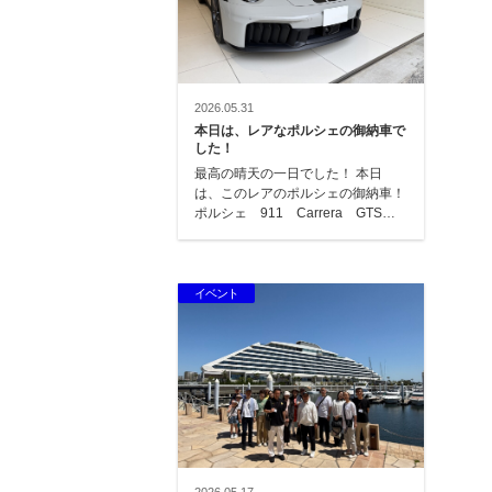
2026.05.31
本日は、レアなポルシェの御納車で
した！
最高の晴天の一日でした！ 本日
は、このレアのポルシェの御納車！
ポルシェ 911 Carrera GTSで
す！ オーダーして約2年で…
イベント