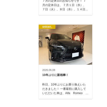
７月の定休日のお知らせです！ ７
月の定休日は、 ７月１日（水）、
７日（火）、８日（水）、１４日
（火）、２１日（火）、２３日
（水）、２８日（…
納車御礼
2026.06.08
10年ぶりに新相棒！
昨日、10年ぶりにお乗り換えいた
だきました！ 一番最初に購入して
いただいた車は、Alfa Romeo
GT → トヨタ エスティマ
→ レクサス…