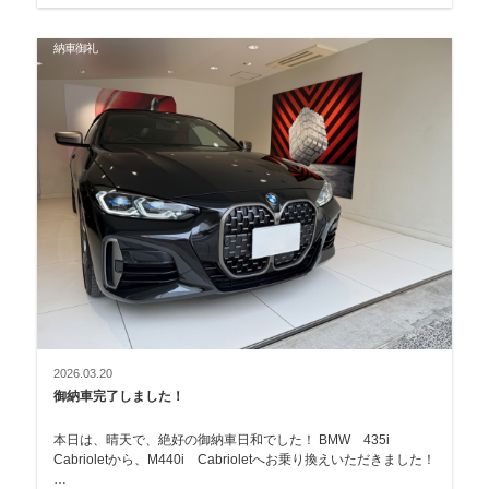
納車御礼
2026.03.20
御納車完了しました！
本日は、晴天で、絶好の御納車日和でした！ BMW 435i
Cabrioletから、M440i Cabrioletへお乗り換えいただきました！
…