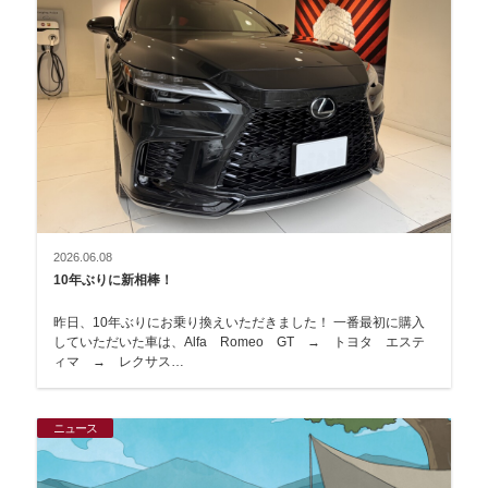
2026.06.08
10年ぶりに新相棒！
昨日、10年ぶりにお乗り換えいただきました！ 一番最初に購入
していただいた車は、Alfa Romeo GT → トヨタ エステ
ィマ → レクサス…
ニュース