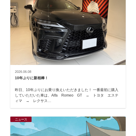
2026.06.08
10年ぶりに新相棒！
昨日、10年ぶりにお乗り換えいただきました！ 一番最初に購入
していただいた車は、Alfa Romeo GT → トヨタ エステ
ィマ → レクサス…
ニュース