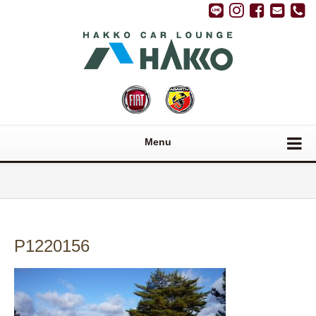
Menu
P1220156