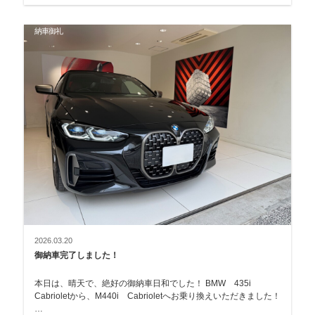
納車御礼
2026.03.20
御納車完了しました！
本日は、晴天で、絶好の御納車日和でした！ BMW 435i
Cabrioletから、M440i Cabrioletへお乗り換えいただきました！
…