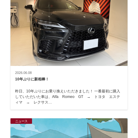
2026.06.08
10年ぶりに新相棒！
昨日、10年ぶりにお乗り換えいただきました！ 一番最初に購入
していただいた車は、Alfa Romeo GT → トヨタ エステ
ィマ → レクサス…
ニュース