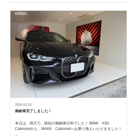
納車御礼
2026.03.20
御納車完了しました！
本日は、晴天で、絶好の御納車日和でした！ BMW 435i
Cabrioletから、M440i Cabrioletへお乗り換えいただきました！
…