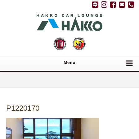
Menu
P1220170