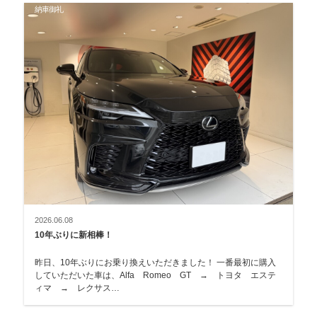
納車御礼
2026.06.08
10年ぶりに新相棒！
昨日、10年ぶりにお乗り換えいただきました！ 一番最初に購入
していただいた車は、Alfa Romeo GT → トヨタ エステ
ィマ → レクサス…