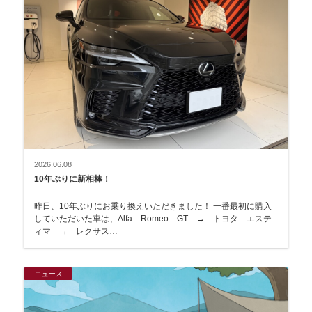
2026.06.08
10年ぶりに新相棒！
昨日、10年ぶりにお乗り換えいただきました！ 一番最初に購入
していただいた車は、Alfa Romeo GT → トヨタ エステ
ィマ → レクサス…
ニュース