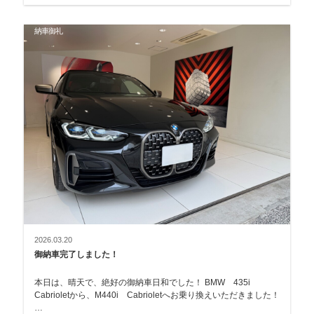
納車御礼
2026.03.20
御納車完了しました！
本日は、晴天で、絶好の御納車日和でした！ BMW 435i
Cabrioletから、M440i Cabrioletへお乗り換えいただきました！
…