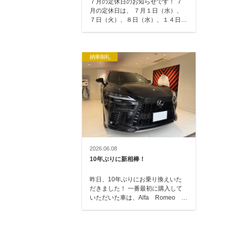
７月の定休日のお知らせです！ ７
月の定休日は、 ７月１日（水）、
７日（火）、８日（水）、１４日
（火）、２１日（火）、２３日
（水）、２８日（…
納車御礼
2026.06.08
10年ぶりに新相棒！
昨日、10年ぶりにお乗り換えいた
だきました！ 一番最初に購入して
いただいた車は、Alfa Romeo
GT → トヨタ エスティマ
→ レクサス…