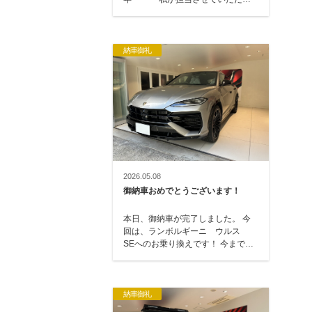
て、164 → 147・166 …
納車御礼
2026.05.08
御納車おめでとうございます！
本日、御納車が完了しました。 今
回は、ランボルギーニ ウルス
SEへのお乗り換えです！ 今まで
は、アストンマーティン DBXにお
乗りいただ…
納車御礼