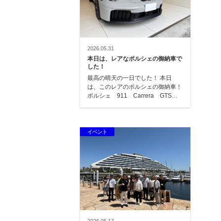
2026.05.31
本日は、レアなポルシェの御納車で
した！
最高の晴天の一日でした！ 本日
は、このレアのポルシェの御納車！
ポルシェ 911 Carrera GTSで
す！ オーダーして約2年で…
イベント