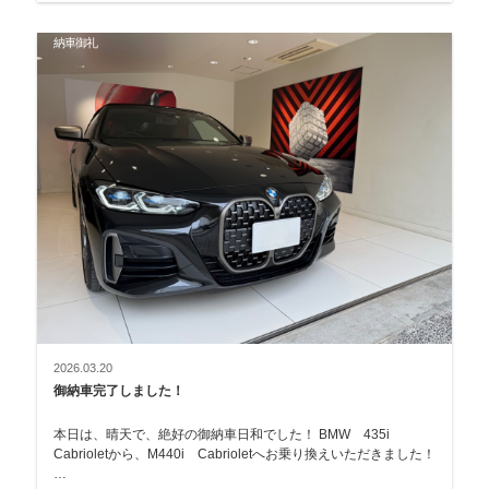
納車御礼
2026.03.20
御納車完了しました！
本日は、晴天で、絶好の御納車日和でした！ BMW 435i
Cabrioletから、M440i Cabrioletへお乗り換えいただきました！
…