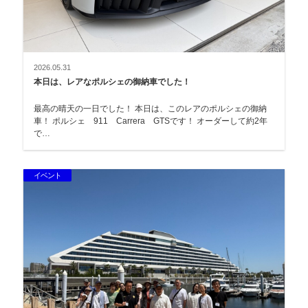
2026.05.31
本日は、レアなポルシェの御納車でした！
最高の晴天の一日でした！ 本日は、このレアのポルシェの御納
車！ ポルシェ 911 Carrera GTSです！ オーダーして約2年
で…
イベント