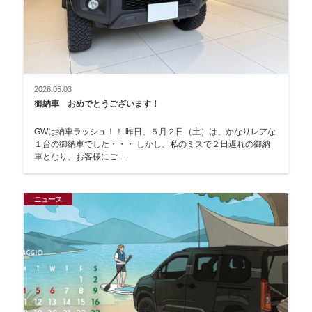
2026.05.03
御納車 おめでとうございます！
GWは納車ラッシュ！！ 昨日、５月２日（土）は、かなりレアな
１台の御納車でした・・・ しかし、私のミスで２日遅れの御納
車となり、お客様にご…
ニュース