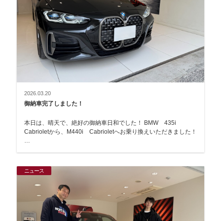
2026.03.20
御納車完了しました！
本日は、晴天で、絶好の御納車日和でした！ BMW 435i
Cabrioletから、M440i Cabrioletへお乗り換えいただきました！
…
ニュース