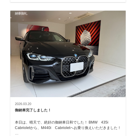
納車御礼
2026.03.20
御納車完了しました！
本日は、晴天で、絶好の御納車日和でした！ BMW 435i
Cabrioletから、M440i Cabrioletへお乗り換えいただきました！
…