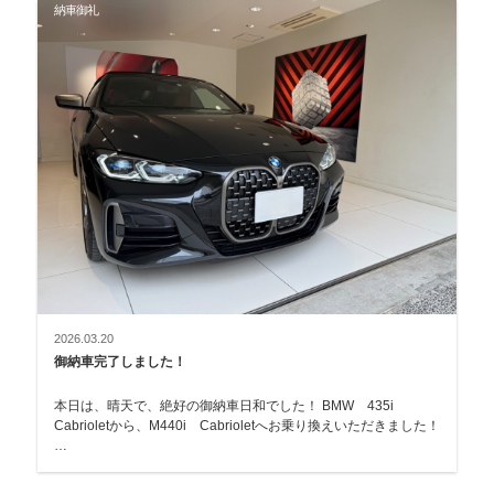
納車御礼
2026.03.20
御納車完了しました！
本日は、晴天で、絶好の御納車日和でした！ BMW 435i
Cabrioletから、M440i Cabrioletへお乗り換えいただきました！
…