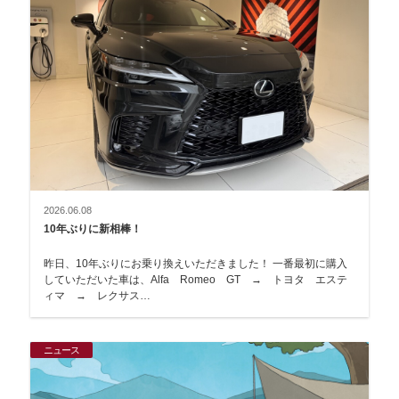
2026.06.08
10年ぶりに新相棒！
昨日、10年ぶりにお乗り換えいただきました！ 一番最初に購入
していただいた車は、Alfa Romeo GT → トヨタ エステ
ィマ → レクサス…
ニュース