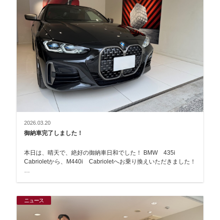
2026.03.20
御納車完了しました！
本日は、晴天で、絶好の御納車日和でした！ BMW 435i
Cabrioletから、M440i Cabrioletへお乗り換えいただきました！
…
ニュース