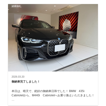
納車御礼
2026.03.20
御納車完了しました！
本日は、晴天で、絶好の御納車日和でした！ BMW 435i
Cabrioletから、M440i Cabrioletへお乗り換えいただきました！
…