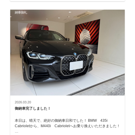
納車御礼
2026.03.20
御納車完了しました！
本日は、晴天で、絶好の御納車日和でした！ BMW 435i
Cabrioletから、M440i Cabrioletへお乗り換えいただきました！
…