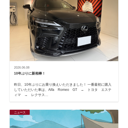
2026.06.08
10年ぶりに新相棒！
昨日、10年ぶりにお乗り換えいただきました！ 一番最初に購入
していただいた車は、Alfa Romeo GT → トヨタ エステ
ィマ → レクサス…
ニュース