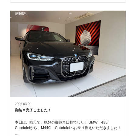
納車御礼
2026.03.20
御納車完了しました！
本日は、晴天で、絶好の御納車日和でした！ BMW 435i
Cabrioletから、M440i Cabrioletへお乗り換えいただきました！
…